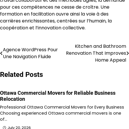
travail collaboratif et des méthodes agiles, la demande
pour ces compétences ne cesse de croître. Une
formation en facilitation ouvre ainsi la voie à des
carrières enrichissantes, centrées sur l’humain, la
coopération et l’innovation collective.
Kitchen and Bathroom
Post
Agence WordPress Pour
Renovation That Improves
Une Navigation Fluide
navigation
Home Appeal
Related Posts
Ottawa Commercial Movers for Reliable Business
Relocation
Professional Ottawa Commercial Movers for Every Business
Choosing experienced Ottawa commercial movers is one
of…
July 20, 2026