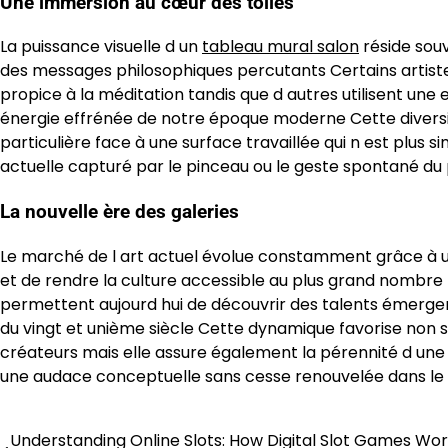
Une immersion au cœur des toiles
La puissance visuelle d un
tableau mural salon
réside sou
des messages philosophiques percutants Certains artistes 
propice à la méditation tandis que d autres utilisent une 
énergie effrénée de notre époque moderne Cette diversi
particulière face à une surface travaillée qui n est plus s
actuelle capturé par le pinceau ou le geste spontané du 
La nouvelle ère des galeries
Le marché de l art actuel évolue constamment grâce à un
et de rendre la culture accessible au plus grand nombre 
permettent aujourd hui de découvrir des talents émergent
du vingt et unième siècle Cette dynamique favorise non s
créateurs mais elle assure également la pérennité d une 
une audace conceptuelle sans cesse renouvelée dans le 
Understanding Online Slots: How Digital Slot Games Wo
Post