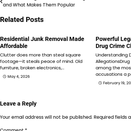
and What Makes Them Popular
navigation
Related Posts
Residential Junk Removal Made
Powerful Leg
Affordable
Drug Crime C
Clutter does more than steal square
Understanding 
footage—it steals peace of mind. Old
AllegationsDrug
furniture, broken electronics,…
among the most 
accusations a 
May 4, 2026
February 19, 2
Leave a Reply
Your email address will not be published.
Required fields
Comment
*