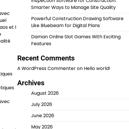
Inspection Software for Construction:
Smarter Ways to Manage Site Quality
 avec
Powerful Construction Drawing Software
uel
Like Bluebeam for Digital Plans
aos et l
e
Daman Online Slot Games With Exciting
alité
Features
Recent Comments
A WordPress Commenter
on
Hello world!
tiques
Archives
étiques
August 2026
 avec
July 2026
June 2026
May 2026