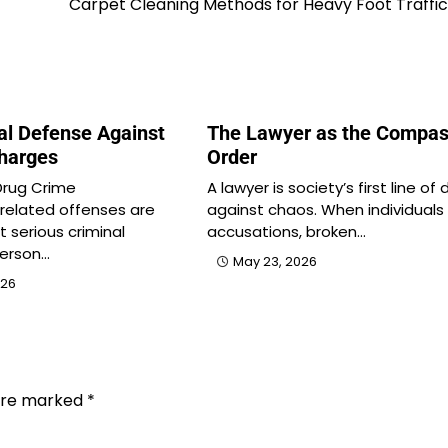
Carpet Cleaning Methods for Heavy Foot Traffi
al Defense Against
The Lawyer as the Compas
harges
Order
Drug Crime
A lawyer is society’s first line of
 related offenses are
against chaos. When individuals
serious criminal
accusations, broken…
person…
May 23, 2026
026
 are marked
*