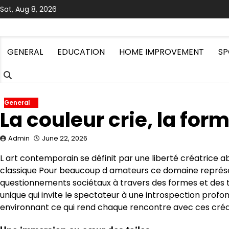
Skip
Sat, Aug 8, 2026
to
content
GENERAL
EDUCATION
HOME IMPROVEMENT
SP
General
La couleur crie, la for
Admin
June 22, 2026
L art contemporain se définit par une liberté créatrice ab
classique Pour beaucoup d amateurs ce domaine représen
questionnements sociétaux à travers des formes et des t
unique qui invite le spectateur à une introspection pro
environnant ce qui rend chaque rencontre avec ces créa