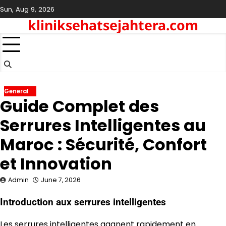
Skip
Sun, Aug 9, 2026
to
kliniksehatsejahtera.com
content
General
Guide Complet des
Serrures Intelligentes au
Maroc : Sécurité, Confort
et Innovation
Admin
June 7, 2026
Introduction aux serrures intelligentes
Les serrures intelligentes gagnent rapidement en