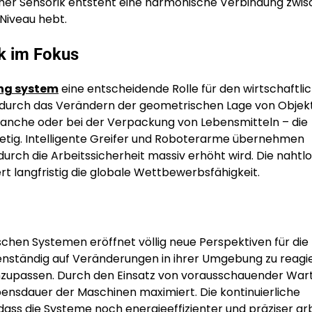
icher Sensorik entsteht eine harmonische Verbindung zwi
 Niveau hebt.
ik im Fokus
ng system
eine entscheidende Rolle für den wirtschaftli
uss durch das Verändern der geometrischen Lage von Objek
branche oder bei der Verpackung von Lebensmitteln – die
tetig. Intelligente Greifer und Roboterarme übernehmen
ch die Arbeitssicherheit massiv erhöht wird. Die nahtl
t langfristig die globale Wettbewerbsfähigkeit.
chen Systemen eröffnet völlig neue Perspektiven für die 
genständig auf Veränderungen in ihrer Umgebung zu reagi
 anzupassen. Durch den Einsatz von vorausschauender War
bensdauer der Maschinen maximiert. Die kontinuierliche
ass die Systeme noch energieeffizienter und präziser arb