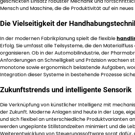
geschickten Einsatz robuster Mechanik und fortschrittl
Mensch und Maschine, die die Produktivität auf ein neues
Die Vielseitigkeit der Handhabungstechn
In der modernen Fabrikplanung spielt die flexible
handli
Erfolg. Sie umfasst alle Teilsysteme, die den Materialfl
organisieren. Ob in der Automobilindustrie, der Pharma
Anforderungen an Schnelligkeit und Präzision wachsen s
monotone sowie ergonomisch belastende Aufgaben, wodur
Integration dieser Systeme in bestehende Prozesse sicher
Zukunftstrends und intelligente Sensorik
Die Verknüpfung von künstlicher Intelligenz mit mechanis
der Zukunft. Moderne Anlagen sind heute in der Lage, ei
und sich flexibel an unterschiedliche Produktvarianten
werden ungeplante Stillstandzeiten minimiert und die Le
Weiterentwicklung von Steuerungssoftware sorgt dafür, d