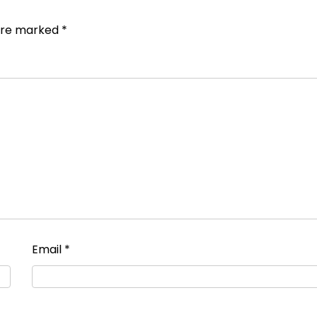
 are marked
*
Email
*