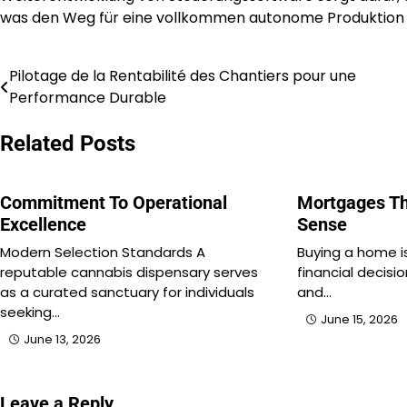
was den Weg für eine vollkommen autonome Produktion
Pilotage de la Rentabilité des Chantiers pour une
Post
Performance Durable
navigation
Related Posts
Commitment To Operational
Mortgages Th
Excellence
Sense
Modern Selection Standards A
Buying a home i
reputable cannabis dispensary serves
financial decis
as a curated sanctuary for individuals
and…
seeking…
June 15, 2026
June 13, 2026
Leave a Reply