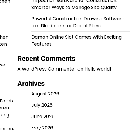
Inspection Software for Construction:
schen
Smarter Ways to Manage Site Quality
Powerful Construction Drawing Software
Like Bluebeam for Digital Plans
chen
Daman Online Slot Games With Exciting
ten
Features
Recent Comments
ose
A WordPress Commenter
on
Hello world!
Archives
August 2026
Fabrik
July 2026
eren
tung
June 2026
May 2026
eiten,